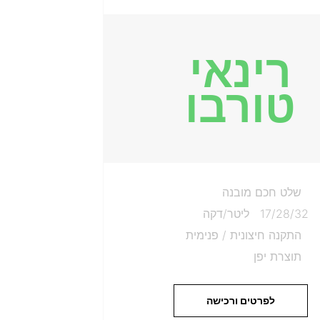
רינאי
טורבו
שלט חכם מובנה
17/28/32 ליטר/דקה
התקנה חיצונית / פנימית
תוצרת יפן
לפרטים ורכישה