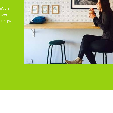
העלות
בשיטת
אין צו