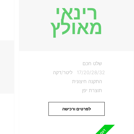
רינאי
מאולץ
שלט חכם
17/20/28/32 ליטר/דקה
התקנה חיצונית
תוצרת יפן
לפרטים ורכישה