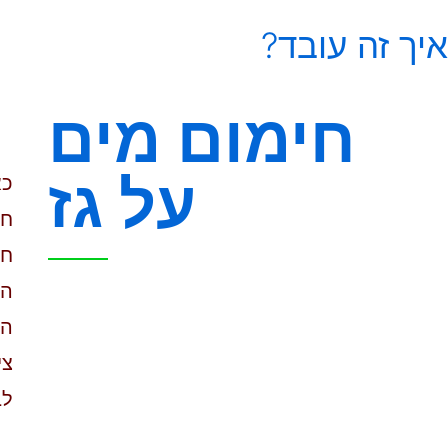
איך זה עובד?
חימום מים
על גז
כא
חי
חש
המ
המ
צי
לב