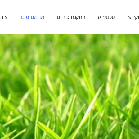
ין גז
טכנאי גז
התקנת כיריים
מחמם מים
יציר