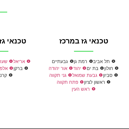
טכנאי גז במרכז
טכנאי גז
תל אביב
רמת גן
גבעתיים
אריאל
שערי
חולון
בת ים
יהוד
אור יהודה
ברקן
אלפי
סביון
גבעת שמואל
גני תקווה
קרני
ראשון לציון
פתח תקווה
ראש העין