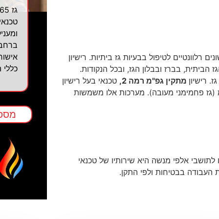
טכנאי
ומעניק
ברחבי
אישור
ם רלוונטיים לטיפול בבעיות גז ביתיות. רישיון
כללי 
ביתית, בברז ובבלון הגז, ובכל הנקודות.
ז. רישיון
מתקין גפ"מ רמה 2,
טכנאי בעל רישיון
 מערכות הגז בלחץ גבוה של עד 10 טון גפ"מ (גז פחמימני מעובה). מערכות אלו משמשות
מספק
ו לתושבי אלפי מנשה היא שירותיו של טכנאי