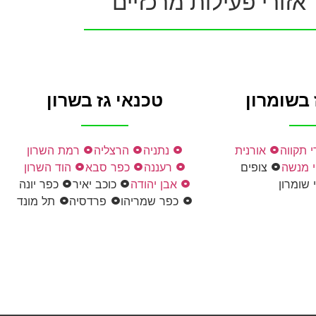
אזורי פעילות מרכזיים
 בשומרון
טכנאי גז בשרון
 תקווה
אורנית
נתניה
הרצליה
רמת השרון
 מנשה
צופים
רעננה
כפר סבא
הוד השרון
 שומרון
אבן יהודה
כוכב יאיר
כפר יונה
כפר שמריהו
פרדסיה
תל מונד